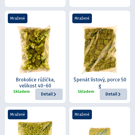
Mražené
Mražené
Brokolice růžička,
Špenát listový, porce 50
velikost 40–60
g
Skladem
Skladem
Detail
Detail
Mražené
Mražené