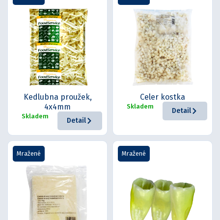
Kedlubna proužek,
Celer kostka
4x4mm
Skladem
Detail
Skladem
Detail
Mražené
Mražené